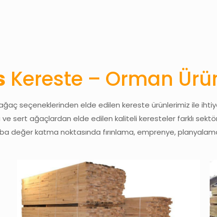
s
Kereste – Orman Ürün
 ağaç seçeneklerinden elde edilen kereste ürünlerimiz ile ih
 ve sert ağaçlardan elde edilen kaliteli keresteler farklı sektö
şaba değer katma noktasında fırınlama, emprenye, planyalama 