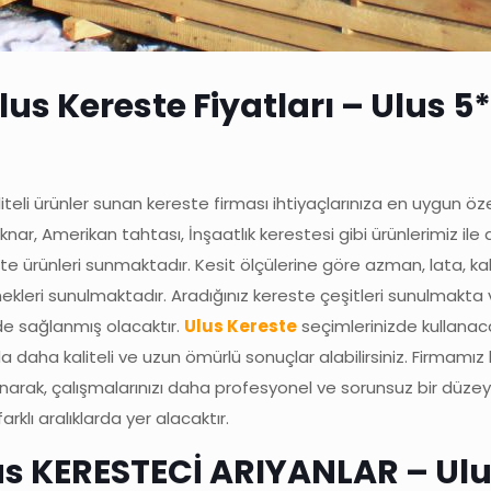
us Kereste Fiyatları – Ulus 5*
iteli ürünler sunan kereste firması ihtiyaçlarınıza en uygun öze
ar, Amerikan tahtası, İnşaatlık kerestesi gibi ürünlerimiz ile 
ürünleri sunmaktadır. Kesit ölçülerine göre azman, lata, kala
seçenekleri sunulmaktadır. Aradığınız kereste çeşitleri sunulmak
de sağlanmış olacaktır.
Ulus Kereste
seçimlerinizde kullanac
larda daha kaliteli ve uzun ömürlü sonuçlar alabilirsiniz. Firm
 sunarak, çalışmalarınızı daha profesyonel ve sorunsuz bir d
rklı aralıklarda yer alacaktır.
lus KERESTECİ ARIYANLAR – U