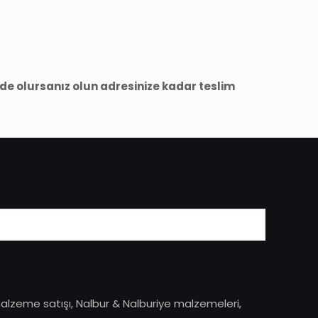
nde olursanız olun adresinize kadar teslim
malzeme satışı, Nalbur & Nalburiye malzemeleri,