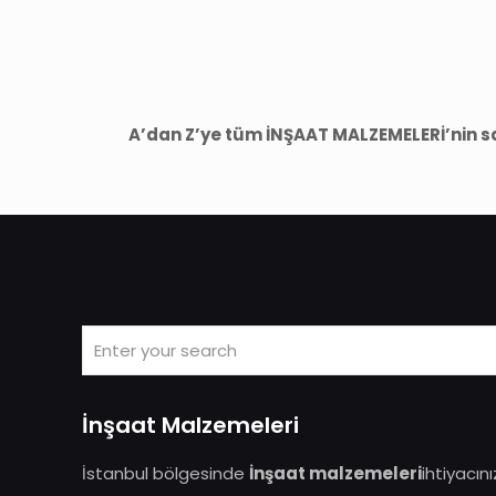
A’dan Z’ye tüm İNŞAAT MALZEMELERİ’nin sat
İnşaat Malzemeleri
İstanbul bölgesinde
İnşaat malzemeleri
ihtiyacın