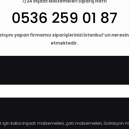
7/24 İnşaat Malzemeleri Sipariş Hattı
0536 259 01 87
ışını yapan firmamız siparişlerinizi İstanbul’un neresi
etmektedir.
ız için kaba inşaat malzemeleri, çatı malzemeleri, İzolasyon 