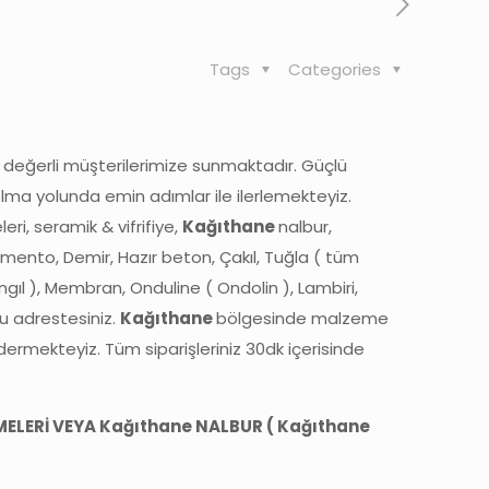
Tags
Categories
z değerli müşterilerimize sunmaktadır. Güçlü
olma yolunda emin adımlar ile ilerlemekteyiz.
i, seramik & vifrifiye,
Kağıthane
nalbur,
mento, Demir, Hazır beton, Çakıl, Tuğla ( tüm
ıngıl ), Membran, Onduline ( Ondolin ), Lambiri,
u adrestesiniz.
Kağıthane
bölgesinde malzeme
ndermekteyiz. Tüm siparişleriniz 30dk içerisinde
MELERİ VEYA Kağıthane NALBUR ( Kağıthane