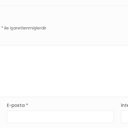
r
*
ile işaretlenmişlerdir
E-posta
*
İnt