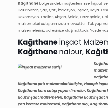
Kağıthane
bölgesindeki müşterilerimize İnşaat sek
Hazır beton, Şap, Çatı, İzolasyon, İnşaat, Boya, Tesis
Dekorasyon, Tadilat, Ahşap, Şelale, Hazır şelale, Deko
malzemeleri satışlarımızda mevcuttur. Tek yapmanız
malzemeleriniz adresinize ulaşmaktadır. Yüzde yüz 
Kağıthane
İnşaat Malze
Kağıthane
nalbur,
Kağı
Kağıtha
malzeme
Kağıtha
Kağıthane çatı malzemeleri iletişim, Hesaplı inş
Kağıthane kum satışı yapan firmalar, Kağıthane 
ucuz inşaat malzemeleri, Kağıthane ucuz inşaat m
çatı kereste malzemesi, Kağıthane alçı, Kağıtha