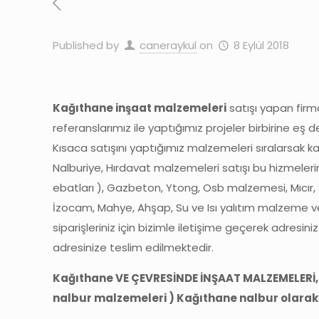
Published by
caneraykul
on
8 Eylül 2018
Kağıthane inşaat malzemeleri
satışı yapan firm
referanslarımız ile yaptığımız projeler birbirine e
Kısaca satışını yaptığımız malzemeleri sıralarsak k
Nalburiye, Hırdavat malzemeleri satışı bu hizmeler
ebatları ), Gazbeton, Ytong, Osb malzemesi, Mıcır, Çat
İzocam, Mahye, Ahşap, Su ve Isı yalıtım malzeme ve
siparişleriniz için bizimle iletişime geçerek adresin
adresinize teslim edilmektedir.
Kağıthane VE ÇEVRESİNDE İNŞAAT MALZEMELERİ,
nalbur malzemeleri ) Kağıthane nalbur olarak sip