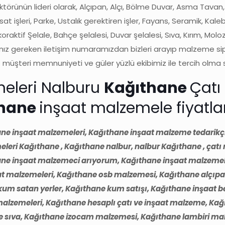
törünün lideri olarak, Alçıpan, Alçı, Bölme Duvar, Asma Tavan
at işleri, Parke, Ustalık gerektiren işler, Fayans, Seramik, Kale
raktif Şelale, Bahçe şelalesi, Duvar şelalesi, Sıva, Kırım, Moloz,
 gereken iletişim numaramızdan bizleri arayıp malzeme sipariş
müşteri memnuniyeti ve güler yüzlü ekibimiz ile tercih olma 
meleri Nalburu
Kağıthane
Çatı
thane
inşaat malzemele fiyatlar
ne inşaat malzemeleri, Kağıthane inşaat malzeme tedarikçis
leri Kağıthane , Kağıthane nalbur, nalbur Kağıthane , çat
ne inşaat malzemeci arıyorum, Kağıthane inşaat malzemele
aat malzemeleri, Kağıthane osb malzemesi, Kağıthane alçıpa
kum satan yerler, Kağıthane kum satışı, Kağıthane inşaat
alzemeleri, Kağıthane hesaplı çatı ve inşaat malzeme, Kağıt
ne sıva, Kağıthane izocam malzemesi, Kağıthane lambiri ma