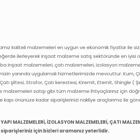
amız kaliteli malzemeleri en uygun ve ekonomik fiyatlar ile si
ş değerde ilerleyerek inşaat malzeme satış sektöründe en iyisi 
aba inşaat malzemeleri, çatı malzemeleri, izolasyon malzemeler
imizin yanında uygulamalı hizmetlerimizde mevcuttur. Kum, Çi
ı şiltesi, Strafor, Çatı kerestesi, Kiremit, Eternit, Shingle ( Ş
 malzemeleri satışı gibi tüm malzeme ihtiyaçlarınız için doğr
ize kapı önünüze kadar siparişlerinizi nakliye araçlarımız ile gö
 YAPI MALZEMELERİ, İZOLASYON MALZEMELERİ, ÇATI MALZE
arişleriniz için bizleri aramanız yeterlidir.