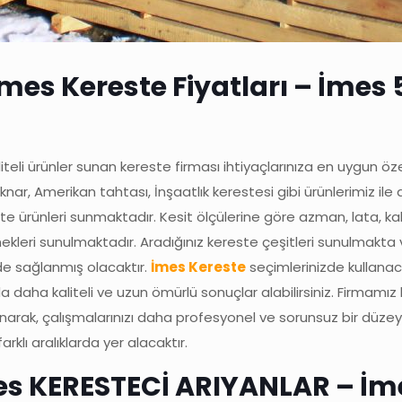
es Kereste Fiyatları – İmes 
iteli ürünler sunan kereste firması ihtiyaçlarınıza en uygun öze
ar, Amerikan tahtası, İnşaatlık kerestesi gibi ürünlerimiz ile 
ürünleri sunmaktadır. Kesit ölçülerine göre azman, lata, kala
seçenekleri sunulmaktadır. Aradığınız kereste çeşitleri sunulmak
de sağlanmış olacaktır.
İmes Kereste
seçimlerinizde kullanac
larda daha kaliteli ve uzun ömürlü sonuçlar alabilirsiniz. Firm
 sunarak, çalışmalarınızı daha profesyonel ve sorunsuz bir d
rklı aralıklarda yer alacaktır.
mes KERESTECİ ARIYANLAR – İ