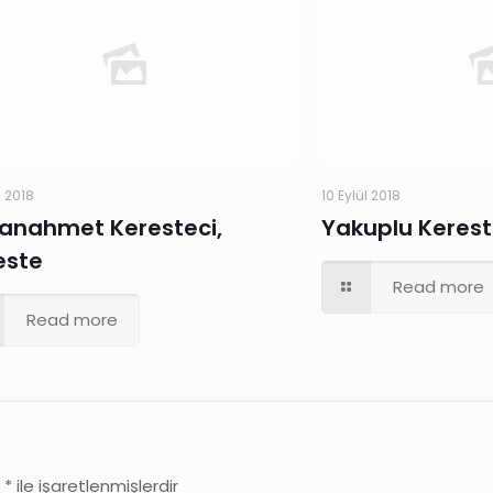
l 2018
10 Eylül 2018
tanahmet Keresteci,
Yakuplu Kerest
este
Read more
Read more
r
*
ile işaretlenmişlerdir