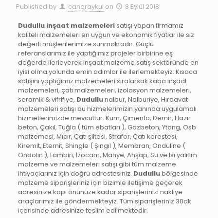
Published by
caneraykul
on
8 Eylül 2018
Dudullu inşaat malzemeleri
satışı yapan firmamız
kaliteli malzemeleri en uygun ve ekonomik fiyatlar ile siz
değerli müşterilerimize sunmaktadır. Güçlü
referanslarımız ile yaptığımız projeler birbirine eş
değerde ilerleyerek inşaat malzeme satış sektöründe en
iyisi olma yolunda emin adımlar ile ilerlemekteyiz. Kısaca
satışını yaptığımız malzemeleri sıralarsak kaba inşaat
malzemeleri, çatı malzemeleri, izolasyon malzemeleri,
seramik & vifrifiye,
Dudullu
nalbur, Nalburiye, Hırdavat
malzemeleri satışı bu hizmelerimizin yanında uygulamalı
hizmetlerimizde mevcuttur. Kum, Çimento, Demir, Hazır
beton, Çakıl, Tuğla ( tüm ebatları ), Gazbeton, Ytong, Osb
malzemesi, Mıcır, Çatı şiltesi, Strafor, Çatı kerestesi,
Kiremit, Eternit, Shingle ( Şıngıl ), Membran, Onduline (
Ondolin ), Lambiri, İzocam, Mahye, Ahşap, Su ve Isı yalıtım
malzeme ve malzemeleri satışı gibi tüm malzeme
ihtiyaçlarınız için doğru adrestesiniz.
Dudullu
bölgesinde
malzeme siparişleriniz için bizimle iletişime geçerek
adresinize kapı önünüze kadar siparişlerinizi nakliye
araçlarımız ile göndermekteyiz. Tüm siparişleriniz 30dk
içerisinde adresinize teslim edilmektedir.