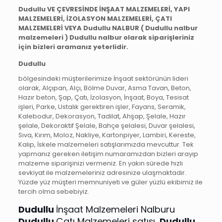
Dudullu VE ÇEVRESİNDE İNŞAAT MALZEMELERİ, YAPI
MALZEMELERİ, İZOLASYON MALZEMELERİ, ÇATI
MALZEMELERİ VEYA Dudullu NALBUR ( Dudullu nalbur
malzemeleri ) Dudullu nalbur olarak siparişleriniz
için bizleri aramanız yeterlidir.
Dudullu
bölgesindeki müşterilerimize İnşaat sektörünün lideri
olarak, Alçıpan, Alçı, Bölme Duvar, Asma Tavan, Beton,
Hazır beton, Şap, Çatı, İzolasyon, İnşaat, Boya, Tesisat
işleri, Parke, Ustalık gerektiren işler, Fayans, Seramik,
Kalebodur, Dekorasyon, Tadilat, Ahşap, Şelale, Hazır
şelale, Dekoraktif Şelale, Bahçe şelalesi, Duvar şelalesi,
Sıva, Kırım, Moloz, Nakliye, Kartonpiyer, Lambiri, Kereste,
Kalıp, İskele malzemeleri satışlarımızda mevcuttur. Tek
yapmanız gereken iletişim numaramızdan bizleri arayıp
malzeme siparişinizi vermeniz. En yakın sürede hızlı
sevkiyat ile malzemeleriniz adresinize ulaşmaktadır.
Yüzde yüz müşteri memnuniyeti ve güler yüzlü ekibimiz ile
tercih olma sebebiyiz.
Dudullu
İnşaat Malzemeleri Nalburu
Dudullu
Çatı Malzemeleri satışı,
Dudullu